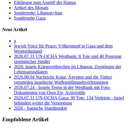
Erklärung zum Angriff der Hamas
Artikel des Monats
Sonderseite: Libanon+Iran
Sonderseite Gaza
Neue Artikel
x
Jewish Voice für Peace: Völkermord in Gaza und dem
Westjordanland
2026.07.31 UN-OCHA Westbank: 8 Tote und 40 Pogrome
zionistischer Siedler
2026: israels Kriegsverbrechen im Libanon: Zerstörung der
Lebensgrundlagen
2026.08.04 Nachricht: Katar, Ägypten und die Türkei
verurteilen israelische Waffenstillstandsverletzungen
2026.07.24 - Israels Terror in der Westbank mit Foto-
Dokumenten von Oren Ziv, Activestills
2026.07.31 UN-OCHA Gaza: 30 Tote, 134 Verletzte - Israel
behindert weiter die Versorgung
2026 - Iranische Standpunkte
Empfohlene Artikel