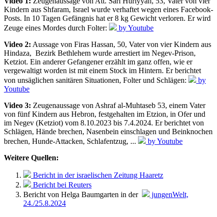
Video 1:
Zeugenaussage von Att. Sari Huriyyah, 53, Vater von vier
Kindern aus Shfaram, Israel wurde verhaftet wegen eines Facebook-
Posts. In 10 Tagen Gefängnis hat er 8 kg Gewicht verloren. Er wird
Zeuge eines Mordes durch Folter:
by Youtube
Video 2:
Aussage von Firas Hassan, 50, Vater von vier Kindern aus
Hindaza, Bezirk Bethlehem wurde arrestiert im Negev-Prison,
Ketziot. Ein anderer Gefangener erzählt im ganz offen, wie er
vergewaltigt worden ist mit einem Stock im Hintern. Er berichtet
von unsäglichen sanitären Situationen, Folter und Schlägen:
by
Youtube
Video 3:
Zeugenaussage von Ashraf al-Muhtaseb 53, einem Vater
von fünf Kindern aus Hebron, festgehalten im Etzion, in Ofer und
im Negev (Ketziot) vom 8.10.2023 bis 7.4.2024. Er berichtet von
Schlägen, Hände brechen, Nasenbein einschlagen und Beinknochen
brechen, Hunde-Attacken, Schlafentzug, ...
by Youtube
Weitere Quellen:
Bericht in der israelischen Zeitung Haaretz
Bericht bei Reuters
Bericht von Helga Baumgarten in der
jungenWelt,
24./25.8.2024