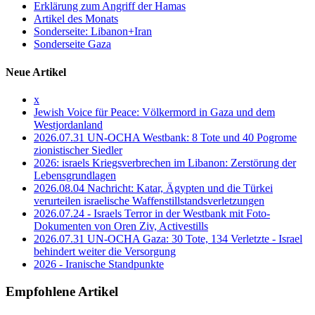
Erklärung zum Angriff der Hamas
Artikel des Monats
Sonderseite: Libanon+Iran
Sonderseite Gaza
Neue Artikel
x
Jewish Voice für Peace: Völkermord in Gaza und dem
Westjordanland
2026.07.31 UN-OCHA Westbank: 8 Tote und 40 Pogrome
zionistischer Siedler
2026: israels Kriegsverbrechen im Libanon: Zerstörung der
Lebensgrundlagen
2026.08.04 Nachricht: Katar, Ägypten und die Türkei
verurteilen israelische Waffenstillstandsverletzungen
2026.07.24 - Israels Terror in der Westbank mit Foto-
Dokumenten von Oren Ziv, Activestills
2026.07.31 UN-OCHA Gaza: 30 Tote, 134 Verletzte - Israel
behindert weiter die Versorgung
2026 - Iranische Standpunkte
Empfohlene Artikel