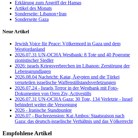
Erklärung zum Angriff der Hamas
Artikel des Monats
Sonderseite: Libanon+Iran
Sonderseite Gaza
Neue Artikel
Jewish Voice für Peace: Völkermord in Gaza und dem
Westjordanland
2026.07.31 UN-OCHA Westbank: 8 Tote und 40 Pogrome
zionistischer Siedler
2026: israels Kriegsverbrechen im Libanon: Zerstörung der
Lebensgrundlagen
2026.08.04 Nachricht: Katar, Ägypten und die Türkei
verurteilen israelische Waffenstillstandsverletzungen
2026.07.24 - Israels Terror in der Westbank mit Foto-
Dokumenten von Oren Ziv, Activestills
2026.07.31 UN-OCHA Gaza: 30 Tote, 134 Verletzte - Israel
behindert weiter die Versorgung
2026 - Iranische Standpunkte
2026.07 - Buchrezension: Kai Ambos: Staatsraison nach
Gaza: das deutsch-israelische Verhältnis und das Völkerrecht
Empfohlene Artikel