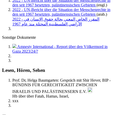
2022 - UN-Bericht über die Situation der Menschenrechte in
den seit 1967 besetzten, palästinensischen Gebieten
(engl.)
2022 - UN-Bericht über die Situation der Menschenrechte in
den seit 1967 besetzten, palästinensischen Gebieten
(arab.)
2022 - المقرر الخاص المعني بحالة حقوق الإنسان في
الأراضي الفلسطينية المحتلة منذ عام 1967
Sonstige Dokumente
Amnesty International - Report über den Völkermord in
Gaza 2023/24/?
Lesen, Hören, Sehen
Prof. Dr, Helga Baumgarten: Gespräch mit Shir Hever, BIP -
BÜNDNIS FÜR GERECHTIGKEIT ZWISCHEN
ISRAELIS UND PALÄSTINENSERN E.V.
Hb über über Fatah, Hamas, Israel,
xxx