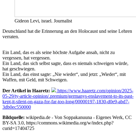
Gideon Levi, israel. Journalist
Deutschland hat die Erinnerung an den Holocaust und seine Lehren
verraten.
Ein Land, das es als seine höchste Aufgabe ansah, nicht zu
vergessen, hat vergessen.
Ein Land, das sich selbst sagte, dass es niemals schweigen würde,
hat geschwiegen.
Ein Land, das einst sagte: „Nie wieder“, und jetzt: „Wieder“, mit
Waffen, mit Geld, mit Schweigen.
Der Artikel in Haaretz:
https://www.haaretz.com/opinion/2025-
05-29/ty-article-opinion/.premium/germanys-enslavement-to-its-past-
kept-it-silent-on-gaza-for-far-too-long/00000197-1830-d0e9-abd7-
3db0ec550000
Bildquelle:
wikipedia.de - Von Soppakanuuna - Eigenes Werk, CC
BY-SA 3.0, https://commons.wikimedia.org/w/index.php?
curid=17404725