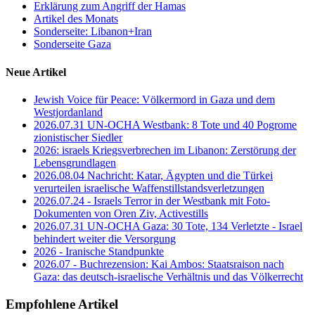
Erklärung zum Angriff der Hamas
Artikel des Monats
Sonderseite: Libanon+Iran
Sonderseite Gaza
Neue Artikel
Jewish Voice für Peace: Völkermord in Gaza und dem
Westjordanland
2026.07.31 UN-OCHA Westbank: 8 Tote und 40 Pogrome
zionistischer Siedler
2026: israels Kriegsverbrechen im Libanon: Zerstörung der
Lebensgrundlagen
2026.08.04 Nachricht: Katar, Ägypten und die Türkei
verurteilen israelische Waffenstillstandsverletzungen
2026.07.24 - Israels Terror in der Westbank mit Foto-
Dokumenten von Oren Ziv, Activestills
2026.07.31 UN-OCHA Gaza: 30 Tote, 134 Verletzte - Israel
behindert weiter die Versorgung
2026 - Iranische Standpunkte
2026.07 - Buchrezension: Kai Ambos: Staatsraison nach
Gaza: das deutsch-israelische Verhältnis und das Völkerrecht
Empfohlene Artikel